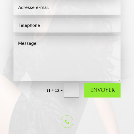
ENVOYER
=
11 + 12
